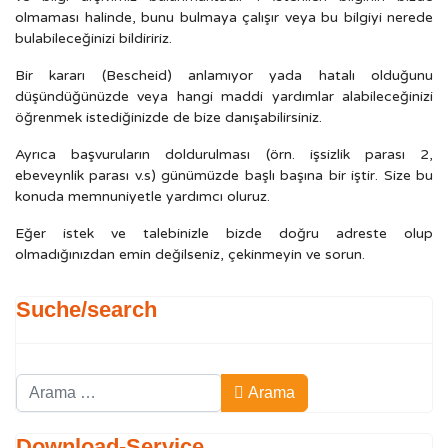
olmaması halinde, bunu bulmaya çalışır veya bu bilgiyi nerede
bulabileceğinizi bildiririz.
Bir kararı (Bescheid) anlamıyor yada hatalı olduğunu
düşündüğünüzde veya hangi maddi yardımlar alabileceğinizi
öğrenmek istediğinizde de bize danışabilirsiniz.
Ayrıca başvuruların doldurulması (örn. işsizlik parası 2,
ebeveynlik parası v.s) günümüzde başlı başına bir iştir. Size bu
konuda memnuniyetle yardımcı oluruz.
Eğer istek ve talebinizle bizde doğru adreste olup
olmadığınızdan emin değilseniz, çekinmeyin ve sorun.
Suche/search
Arama
Arama
Type 2 or more characters for results.
Download-Service