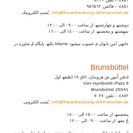
۰٤۸٥۱- تلفن: ۸۳۱٦
۰٤۸٥۱- فاکس: ۹٥٦٥٦۲
info@frauenberatung-dithmarschen.de
: پُستِ الکترونیک
دوشنبھ و چھارشنبھ: از ساعت ۰۹:۰۰ الی ۱۲:۰۰
سھشنبھ و پنجشنبھ: از ساعت ۱٤:۰۰ الی ۱٦:۰۰
خانھیِ اَمنِ بانوان مَ حسوب میشود. Marne نکتھ: پایگاهِ مُ شاوره در
Brunsbüttel
(دفترِ اُمورِ شَ ھروندان، اتاق ۱۹ (طبقھ اول
Von-Humboldt-Platz 9
25541 Brunsbüttel
۰٤۸٥۲- تلفن: ۷۰۲۷
info@frauenberatung-dithmarschen.de
: پُستِ الکترونی
پنجشنبھ: از ساعت ۱٥:۰۰ الی ۱۸:۰۰
جُ معھ: از ساعت ۰۹:۰۰ الی ۱۲:۰۰