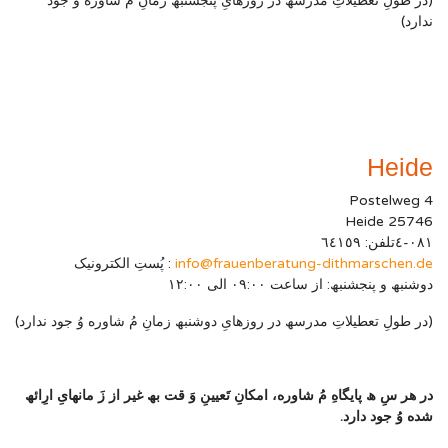
(در طولِ تَعطیلاتِ مدرسھ در روزھایِ پنجشنبھ زمانِ مُ شاوره وُ جود
ندارد)
Heide
Postelweg 4
25746 Heide
۰۸۱-٤تلفن: ٦٤۱٥۹
info@frauenberatung-dithmarschen.de
: پُستِ الکترونیک
دوشنبھ و پنجشنبھ: از ساعت ۰۹:۰۰ الی ۱۲:۰۰
(در طولِ تعطیلاتِ مدرسھ در روزھایِ دوشنبھ زمانِ مُ شاوره وُ جود ندارد)
در ھر سِ ھ پایگاهِ مُ شاوره، امکانِ تَعیینِ وَ قت بھ غیر از زَ مانھایِ ارِائھ
شده وُ جود دارد.