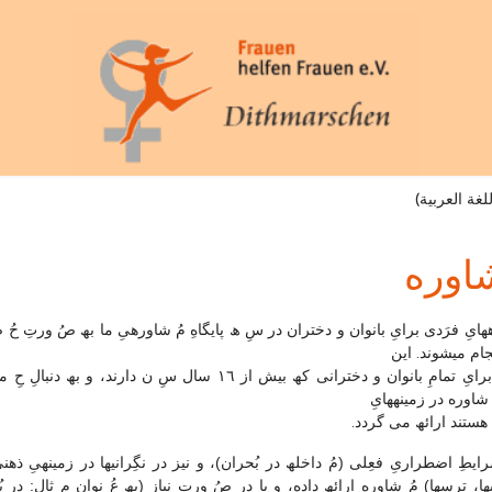
شاوره
ھایِ فرَدی برایِ بانوان و دختران در سِ ھ پایگاهِ مُ شاورهیِ ما بھ صُ ورتِ حُ 
جام میشوند. این
خدمات برایِ تمامِ بانوان و دخترانی کھ بیش از ۱٦ سال سِ ن دارند، و بھ دن
شاوره در زمینھھایِ
ھستند ارائھ می گردد.
ایطِ اضطراریِ فعِلی (مُ داخلھ در بُحران)، و نیز در نگِرانیھا در زمینھیِ ذھنی 
ا، ترسھا) مُ شاوره ارائھ داده، و یا در صُ ورتِ نیاز (بھ عُ نوان مِ ثال: در پُ