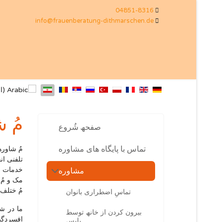
04851-8316
info@frauenberatung-dithmarschen.de
مُ 
صفحھ شُروع
تماس با پایگاه ھای مشاوره
مُ شاوره
تلفنی ان
مشاوره
مک و مُ 
مُ ختلف 
تماسِ اضطراری بانوان
ما در شر
بیرون کردن از خانھ توسط
افسردگیھ
پلیس