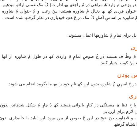
ا در برَخی مَ وارد ھَ مراھی در مُ راجعھ بھ ادارات) کُ مک عملی ارائھ میدھیم.
نوانِ فردی کھ بھ دنبالِ مُ شاوره ھستید، سُ رعت و مُ حتوایِ مُ شاوره ر
مُ شاوره بر اساسِ اَصلِ کُ مک در جَ ھتِ خودیاری در نظر گرفتھ شده است.
 یل برایِ تمامِ مُ شاورهھا اعمال میشوند:
ری
مُ وظّ ف ھستند در خُ صوصِ تمامِ مَ واردی کھ در طولِ مُ شاوره از آنھا م
 سُ کوت اخِتیار کنند.
س بودن
در جَ لسھیِ مُ شاوره بدون این کھ نامِ خود را بھ ما بگویید انجام می شوند.
ری
با حِ فظِ ھَ مبستگی در کنارِ بانوانی ھستند کھ دُ چارِ مُ شکل شدهاند، بدونِ
 لازم برایِ ارزیابی
 و قضِاوتِ صَ حیح در این خُ صوص از بین برود. این نباید با جانبداری بدون 
شتباه گرفتھ