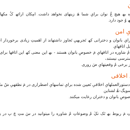
 بھ ھیچ عُ نوان برایِ شما ھَ زینھای نخواھد داشت. امِکان ارائھ کُ مکھا
 وُ جود دارد.
یِ امن
رایِ بانوان و دخترانی کھ تَجربھیِ تَجاوز داشتھاند از اھَمیتِ زیادی برخوردار 
 اتاقھایِ
Marn مُ شاوره در اتاقھایِ مَ خصوصِ بانوان ھستند - بھ این معنی کھ این اتاقھا برای
سترسی نیستند،
ز برخی مُ وقعیتھایِ ضَ روری.
 اخلاقی
دستورالعملھایِ اخلاقیِ تَعیین شده برایِ تماسھایِ اضطراری در مَ نطقھیِ شُ مال
ویگ-ھُ لشتاین
 صوصِ بانوان و دختران رعایت میکنند.
تِ مَ ربوط بھ تَک تکَِ مُ وضوعاتِ مُ شاوره را میتوانید در سَ متِ چَ پ در ز