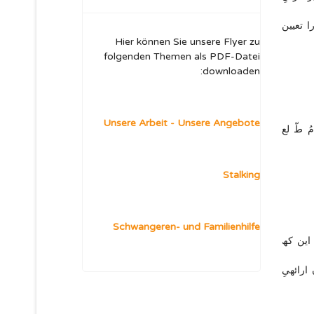
ا تعیین
Hier können Sie unsere Flyer zu
folgenden Themen als PDF-Datei
downloaden:
Unsere Arbeit - Unsere Angebote
ُ طّ لع
Stalking
Schwangeren- und Familienhilfe
 این کھ
ارائھیِ