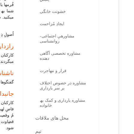
فُرمھا ی
شما بھ ع
خشونت خانگی
میکنید. 
ایجادِ مُزاحمت
اُصولِ ذِ
مشاورهیِ اجتماعی-
روانشناسی
رازدا
مشاوره تخصصی آگاھی
کارکنان 
دھنده
میگردند،
فرار و مھاجرت
ناشنا
گفتگوھا 
مشاوره در خصوص اختلاف
بر سر بارداری
جانبدا
مشاوره بارداری و کمک بھ
کارکنان 
خانواده
فاصِ لھیِ
مُ وقعیت
محل ھای ملاقات
قضِاوت ا
شود.
تیم