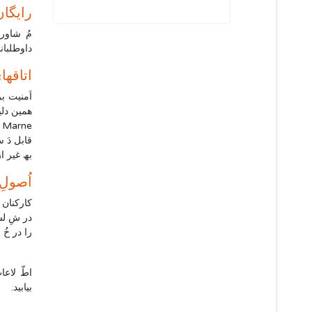
رایگان
مُ شاوره
داوطلبانھ
اتاقھا
اَمنیت ب
ھمین دلیل
e
قابل دَ 
بھ غیر ا
اُصولِ
کارکنان 
در شِ لس
را در خُ
اطّ لاعا
بیابید.