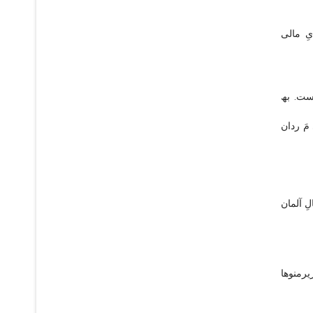
یِ مالی
است. بھ
 مَ ردان
ِ آلمان
یرمنوھا