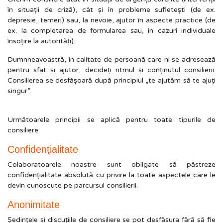
în situații de criză), cât şi în probleme sufleteşti (de ex.
depresie, temeri) sau, la nevoie, ajutor în aspecte practice (de
ex. la completarea de formularea sau, în cazuri individuale
însoţire la autorităţi).
Dumnneavoastră, în calitate de persoană care ni se adresează
pentru sfat şi ajutor, decideţi ritmul şi conţinutul consilierii.
Consilierea se desfășoară după principiul „te ajutăm să te ajuţi
singur”.
Următoarele principii se aplică pentru toate tipurile de
consiliere:
Confidenţialitate
Colaboratoarele noastre sunt obligate să păstreze
confidenţialitate absolută cu privire la toate aspectele care le
devin cunoscute pe parcursul consilierii.
Anonimitate
Ședinţele şi discuţiile de consiliere se pot desfăşura fără să fie