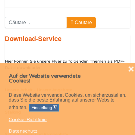
Cautare
Cautare
Type 2 or more characters for results.
Download-Service
Hier können Sie unsere Flyer zu folgenden Themen als PDF-
❌
Datei downloaden:
Auf der Website verwendete
Cookies!
Unsere Arbeit - Unsere Angebote
Diese Website verwendet Cookies, um sicherzustellen,
dass Sie die beste Erfahrung auf unserer Website
erhalten.
Einstellung
◮
Stalking
Cookie-Richtlinie
Datenschutz
Schwangeren- und Familienhilfe