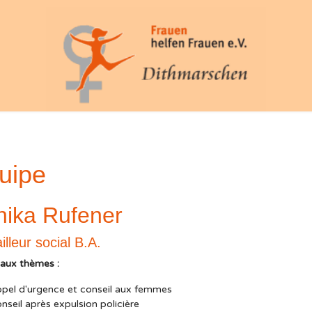
uipe
nika Rufener
illeur social B.A.
paux thèmes :
ppel d'urgence et conseil aux femmes
nseil après expulsion policière