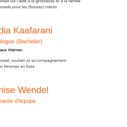
nseil sur l'aide à la grossesse et à la famille
nseils pour les (futures) mères
dia Kaafarani
ologue (Bachelor)
paux thèmes :
onseil, soutien et accompagnement
es femmes en fuite
nise Wendel
tante d’équipe