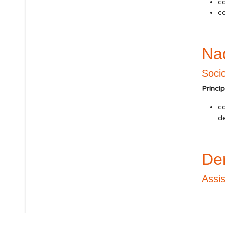
co
co
Na
Soci
Princi
c
d
De
Assis