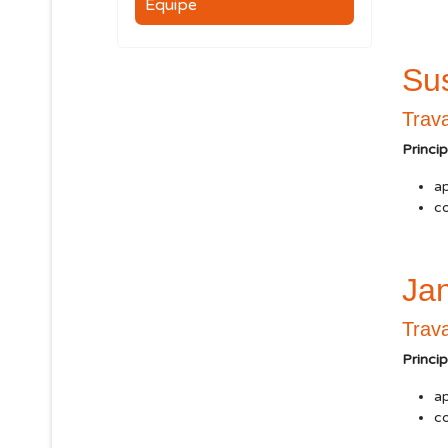
Équipe
Su
Trava
Princi
a
co
Ja
Trava
Princi
a
co