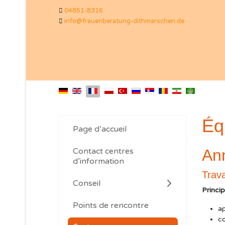
04851-8316
info@frauenberatung-dithmarschen.de
Éq
Page d’accueil
Contact centres
An
d’information
Trava
Conseil
Princi
Points de rencontre
a
co