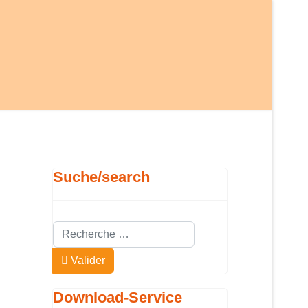
Suche/search
Valider
Type 2 or more characters for results.
Valider
Download-Service