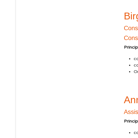
Bi
Cons
Consu
Princi
c
co
Or
Ann
Assis
Princi
co