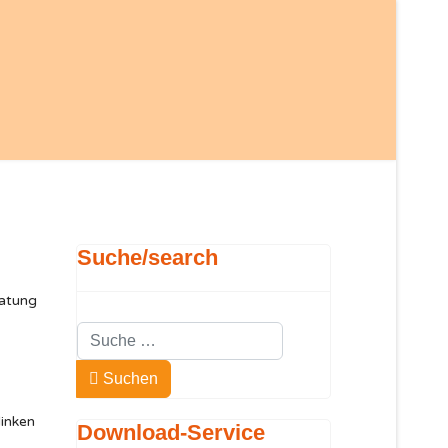
Suche/search
ratung
Suchen
Type 2 or more characters for results.
Suchen
linken
Download-Service