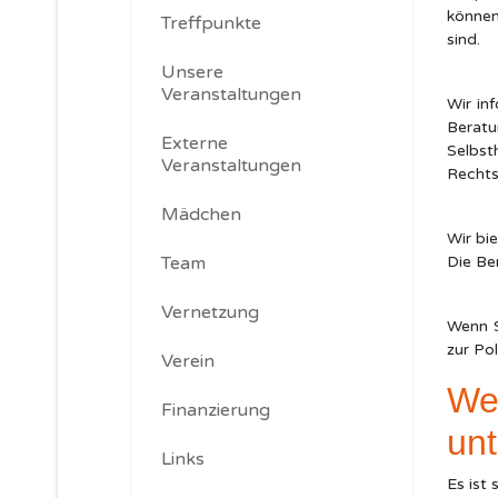
können
Treffpunkte
sind.
Unsere
Veranstaltungen
Wir in
Berat
Externe
Selbs
Veranstaltungen
Rechts
Mädchen
Wir bi
Team
Die Ber
Vernetzung
Wenn S
zur Po
Verein
We
Finanzierung
un
Links
Es ist s