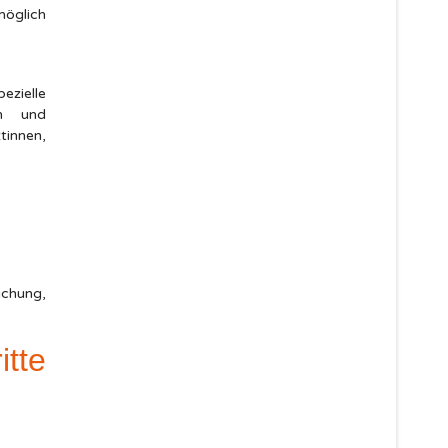
möglich
ezielle
en und
innen,
uchung,
tte