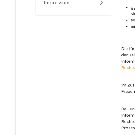
Impressum
g
si
si
ei
Die fü
der T
Inform
Rechts
Im Zus
Frauen
Bei u
Inform
Recht
Prozes