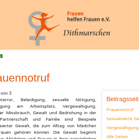
auennotruf
 von 3
Beitragssei
onterror, Beleidigung, sexuelle Nötigung,
tigung am Arbeitsplatz, Vergewaltigung,
Frauennotruf
ler Missbrauch, Gewalt und Bedrohung in der
Sexualisierte G
Partnerschaft und Familie sind Beispiele
isierter Gewalt, die zum Alltag von Mädchen
Vergewaltigung
rauen gehören können. Die Gewalt beginnt
Alle Seiten
wo Mädchen und Frauen in ihrer persönlichen