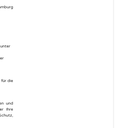
Hamburg
 unter
er
für die
en und
er Ihre
chutz,