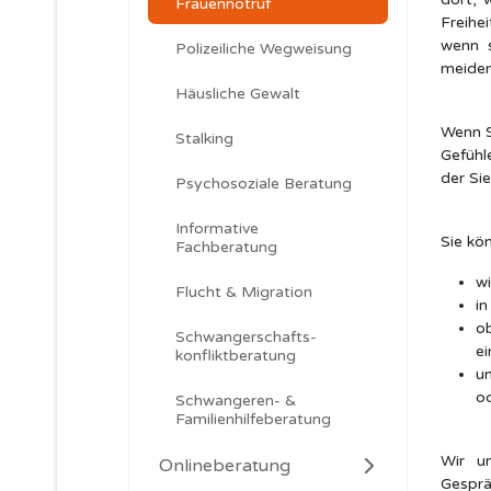
Frauennotruf
Freihe
wenn 
Polizeiliche Wegweisung
meiden
Häusliche Gewalt
Wenn S
Stalking
Gefühl
der Si
Psychosoziale Beratung
Informative
Sie kö
Fachberatung
wi
Flucht & Migration
in
ob
Schwangerschafts-
e
konfliktberatung
u
od
Schwangeren- &
Familienhilfeberatung
Wir un
Onlineberatung
Gesprä