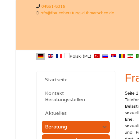
04851-8316
info@frauenberatung-dithmarschen.de
Fr
Startseite
Kontakt
Seite 1
Beratungsstellen
Telef
Beläs
Aktuelles
sexuel
Ehe, 
sexual
Beratung
und F
dort, 