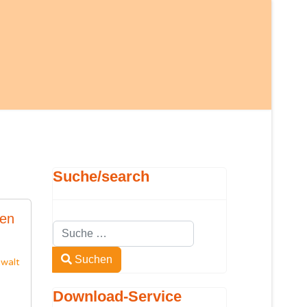
Suche/search
ten
Suchen
Type 2 or more characters for results.
Suchen
ewalt
Download-Service