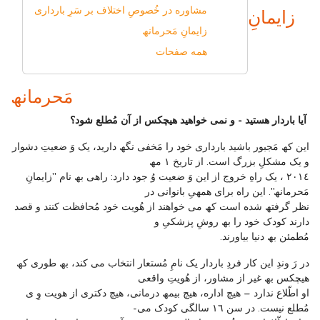
مشاوره در خُصوصِ اختلاف بر سَرِ بارداری
زایمانِ
زایمانِ مَحرمانھ
همه صفحات
مَحرمانھ
آیا باردار ھستید - و نمی خواھید ھیچکس از آن مُطلع شود؟
این کھ مَجبور باشید بارداری خود را مَخفی نگھ دارید، یک وَ ضعیتِ دشوار
و یک مشکلِ بزرگ است. از تاریخ ۱ مھ
۲۰۱٤ ، یک راهِ خروج از این وَ ضعیت وُ جود دارد: راھی بھ نام "زایمانِ
مَحرمانھ". این راه برای ھمھیِ بانوانی در
نظر گرفتھ شده است کھ می خواھند از ھُویت خود مُحافظت کنند و قصد
دارند کودک خود را بھ روشِ پزشکیِ و
مُطمئن بھ دنیا بیاورند.
در رَ وندِ این کار فردِ باردار یک نامِ مُستعار انتخاب می کند، بھ طوری کھ
ھیچکس بھ غیر از مشاور، از ھُویتِ واقعی
او اطّلاع ندارد – ھیچ اداره، ھیچ بیمھ درمانی، ھیچ دکتری از ھویت وِ ی
مُطلع نیست. در سن ۱٦ سالگی کودک می-