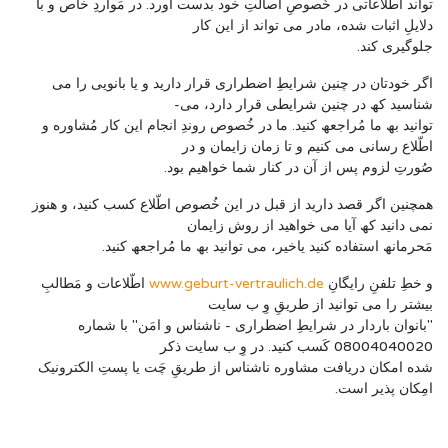
تواند اطّلاعاتی در خُصوصِ اصالتِ خود بدست آورد. در مَواردِ خاص و با
دلایلِ اثبات شده، مادر می تواند از این کار
جلوگیری کند.
اگر خودتان در چنین شرایطِ اضطراری قرار دارید و یا بانویی را می
شناسید کھ در چنین شرایطی قرار دارد، می-
توانید بھ ما مُراجعھ کنید. ما در خُصوص روندِ انجام این کار مُشاوره و
اطّلاع رسانی می کنیم و تا زمان زایمان و در
صُورتِ لزوم پس از آن در کنار شما خواھیم بود.
ھمچنین اگر قصد دارید از قبل در این خُصوص اطّلاع کسب کنید، و ھنوز
نمی دانید کھ آیا می خواھید از روش زایمان
مَحرمانھ استفاده کنید یاخیر، می توانید بھ ما مُراجعھ کنید.
و خطِ تلفنِ رایگانِ
www.geburt-vertraulich.de
اطّلاعات و مَطالبِ
بیشتر را می توانید از طریقِ وِ ب سایت
"بانوان باردار در شرایطِ اضطراری - ناشناس و امَن" با شماره
08004040020 کَسب کنید. در وِ ب سایت ذکر
شده امکان دریافت مشاوره ناشناس از طریقِ چَت یا پستِ الکترونیک
امِکان پذیر است.