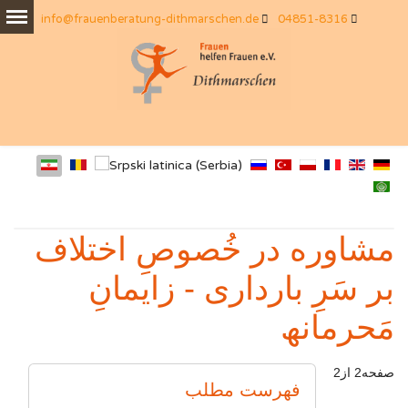
info@frauenberatung-dithmarschen.de
04851-8316
مشاوره در خُصوصِ اختلاف
بر سَرِ بارداری - زایمانِ
مَحرمانھ
صفحه2 از2
فهرست مطلب