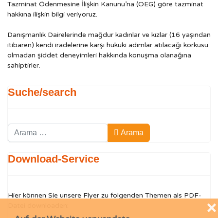
Tazminat Ödenmesine İlişkin Kanunu’na (OEG) göre tazminat
hakkına ilişkin bilgi veriyoruz.
Danışmanlık Dairelerinde mağdur kadınlar ve kızlar (16 yaşından
itibaren) kendi iradelerine karşı hukuki adımlar atılacağı korkusu
olmadan şiddet deneyimleri hakkında konuşma olanağına
sahiptirler.
Suche/search
Arama
Arama
Type 2 or more characters for results.
Download-Service
Hier können Sie unsere Flyer zu folgenden Themen als PDF-
❌
Datei downloaden: