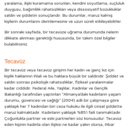
yaralama, ilişki kuramama sorunları, kendini soyutlama, suçluluk
duygusu, bağımlılık rahatsızlıkları veya dissosiyatif bozukluklar
saldırı ve şiddetin sonuçlarıdır. Bu durumlar, maruz kalmış
kişilerin durumlarını derinlemesine ve uzun süreli etkileyebilirler.
Bir sonraki sayfada, bir tecavüze uğrama durumunda nelerin
dikkate alınması gerektiği hususunda, bir takım özel bilgiler
bulabilirsiniz.
Tecavüz
Bir tecavüz veya tecavüz girişimi her kadın ve genç kız için
kişilik haklarının ihlali ve bu haklara büyük bir saldırıdır. Şiddet ve
saldırı sonrası psikolojik rahatsızlıklar, fiziksel yaralanmalar
kadar ciddidir. Federal Aile, Yaşlılar, Kadınlar ve Gençlik
Bakanlığı tarafından yaptırılan “Almanya’daki kadınların yaşam
durumu, güvencesi ve sağlığı“ (2004) adlı bir çalışmaya göre
yaklaşık her 7 kadından biri ceza hukuku ile ilgili cinsel şiddette
maruz kalmaktadır. Kadınların yaklaşık %85’i faili tanımaktadır.
Çoğunlukla partner ve eski partnerleri söz konusudur. Tecavüz
eden kişinin kadınla olan ilişkisi ne kadar yakın olursa, ihbar