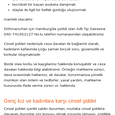
tecrübeli bir bayan avukata danışmak
olaylar ile ilgili bir bellek günlüğü oluşturmak
mantıklı olacaktır.
Dithmarschen için Hamburg’da yetkili olan Adli Tıp Dairesine
040-741052127 No.lu telefon numarasından ulaşabilirsiniz.
Cinsel şiddet nedeniyle ceza davaları ile bağlantılı olarak,
kadınların kafasında çoğu zaman birçok soru, güvensizlik ve
korkular oluşmaktadır.
Bizde olası korku ve kaygılarınız hakkında konuşabilir ve ceza
davaları hakkında bilgi alabilirsiniz. Örneğin mahkeme süreci,
dava sırasındaki haklarınız, ek davalar, korunmanıza yönelik
mümkün olan önlem ve tedbirler, yasal yardım, mahkeme
huzurunda ifade verme süreci vs. hakkında.
Genç kız ve kadınlara karşı cinsel şiddet
Cinsel şiddet içerikli saldırı durumları, mutlaka cinsel şiddete
dayanan durumlar söz konusu olmak zorunda olmayıp, özellikle