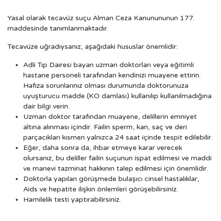
Yasal olarak tecavüz suçu Alman Ceza Kanunununun 177.
maddesinde tanımlanmaktadır.
Tecavüze uğradıysanız, aşağıdaki hususlar önemlidir:
Adli Tıp Dairesi bayan uzman doktorları veya eğitimli
hastane personeli tarafından kendinizi muayene ettirin.
Hafıza sorunlarınız olması durumunda doktorunuza
uyuşturucu madde (KO damlası) kullanılıp kullanılmadığına
dair bilgi verin.
Uzman doktor tarafından muayene, delillerin emniyet
altına alınması içindir. Failin sperm, kan, saç ve deri
parçacıkları kısmen yalnızca 24 saat içinde tespit edilebilir.
Eğer, daha sonra da, ihbar etmeye karar verecek
olursanız, bu deliller failin suçunun ispat edilmesi ve maddi
ve manevi tazminat hakkının talep edilmesi için önemlidir.
Doktorla yapılan görüşmede bulaşıcı cinsel hastalıklar,
Aids ve hepatite ilişkin önlemleri görüşebilirsiniz.
Hamilelik testi yaptırabilirsiniz.