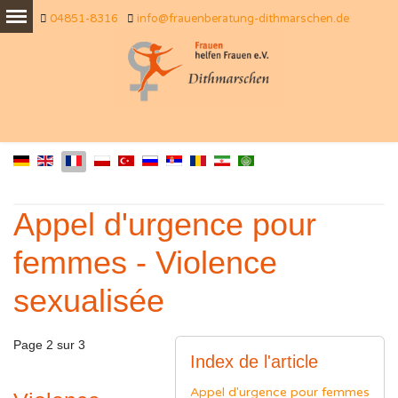
04851-8316
info@frauenberatung-dithmarschen.de
Appel d'urgence pour
femmes - Violence
sexualisée
Page 2 sur 3
Index de l'article
Appel d'urgence pour femmes