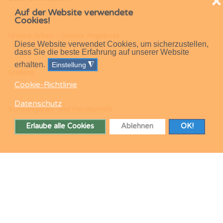
❌
Auf der Website verwendete
Cookies!
Unsere Arbeit - Unsere Angebote
Diese Website verwendet Cookies, um sicherzustellen,
dass Sie die beste Erfahrung auf unserer Website
erhalten.
Einstellung
◮
Stalking
Cookie-Richtlinie
Datenschutz
Schwangeren- und Familienhilfe
Erlaube alle Cookies
Ablehnen
OK!
© 2026 Frauen helfen Frauen e.V. Dithmarschen. Alle Rechte
vorbehalten.
Impressum
|
Datenschutz
|
Cookie-Richtlinie